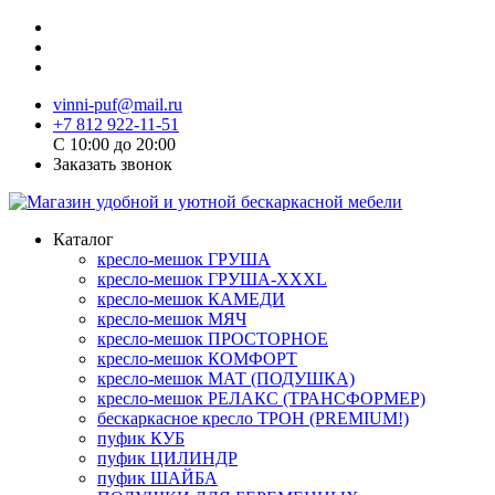
vinni-puf@mail.ru
+7 812 922-11-51
C 10:00 до 20:00
Заказать звонок
Каталог
кресло-мешок ГРУША
кресло-мешок ГРУША-XXXL
кресло-мешок КАМЕДИ
кресло-мешок МЯЧ
кресло-мешок ПРОСТОРНОЕ
кресло-мешок КОМФОРТ
кресло-мешок МАТ (ПОДУШКА)
кресло-мешок РЕЛАКС (ТРАНСФОРМЕР)
бескаркасное кресло ТРОН (PREMIUM!)
пуфик КУБ
пуфик ЦИЛИНДР
пуфик ШАЙБА