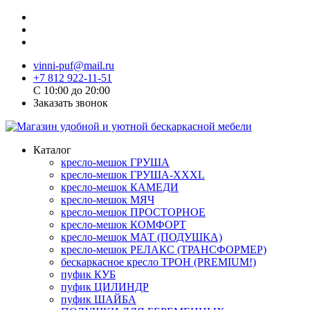
vinni-puf@mail.ru
+7 812 922-11-51
C 10:00 до 20:00
Заказать звонок
Каталог
кресло-мешок ГРУША
кресло-мешок ГРУША-XXXL
кресло-мешок КАМЕДИ
кресло-мешок МЯЧ
кресло-мешок ПРОСТОРНОЕ
кресло-мешок КОМФОРТ
кресло-мешок МАТ (ПОДУШКА)
кресло-мешок РЕЛАКС (ТРАНСФОРМЕР)
бескаркасное кресло ТРОН (PREMIUM!)
пуфик КУБ
пуфик ЦИЛИНДР
пуфик ШАЙБА