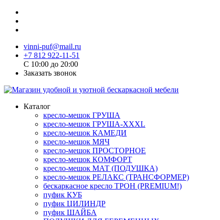
vinni-puf@mail.ru
+7 812 922-11-51
C 10:00 до 20:00
Заказать звонок
Каталог
кресло-мешок ГРУША
кресло-мешок ГРУША-XXXL
кресло-мешок КАМЕДИ
кресло-мешок МЯЧ
кресло-мешок ПРОСТОРНОЕ
кресло-мешок КОМФОРТ
кресло-мешок МАТ (ПОДУШКА)
кресло-мешок РЕЛАКС (ТРАНСФОРМЕР)
бескаркасное кресло ТРОН (PREMIUM!)
пуфик КУБ
пуфик ЦИЛИНДР
пуфик ШАЙБА