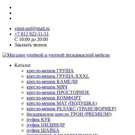
vinni-puf@mail.ru
+7 812 922-11-51
C 10:00 до 20:00
Заказать звонок
Каталог
кресло-мешок ГРУША
кресло-мешок ГРУША-XXXL
кресло-мешок КАМЕДИ
кресло-мешок МЯЧ
кресло-мешок ПРОСТОРНОЕ
кресло-мешок КОМФОРТ
кресло-мешок МАТ (ПОДУШКА)
кресло-мешок РЕЛАКС (ТРАНСФОРМЕР)
бескаркасное кресло ТРОН (PREMIUM!)
пуфик КУБ
пуфик ЦИЛИНДР
пуфик ШАЙБА