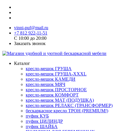
vinni-puf@mail.ru
+7 812 922-11-51
C 10:00 до 20:00
Заказать звонок
Каталог
кресло-мешок ГРУША
кресло-мешок ГРУША-XXXL
кресло-мешок КАМЕДИ
кресло-мешок МЯЧ
кресло-мешок ПРОСТОРНОЕ
кресло-мешок КОМФОРТ
кресло-мешок МАТ (ПОДУШКА)
кресло-мешок РЕЛАКС (ТРАНСФОРМЕР)
бескаркасное кресло ТРОН (PREMIUM!)
пуфик КУБ
пуфик ЦИЛИНДР
пуфик ШАЙБА