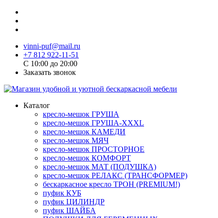
vinni-puf@mail.ru
+7 812 922-11-51
C 10:00 до 20:00
Заказать звонок
Каталог
кресло-мешок ГРУША
кресло-мешок ГРУША-XXXL
кресло-мешок КАМЕДИ
кресло-мешок МЯЧ
кресло-мешок ПРОСТОРНОЕ
кресло-мешок КОМФОРТ
кресло-мешок МАТ (ПОДУШКА)
кресло-мешок РЕЛАКС (ТРАНСФОРМЕР)
бескаркасное кресло ТРОН (PREMIUM!)
пуфик КУБ
пуфик ЦИЛИНДР
пуфик ШАЙБА