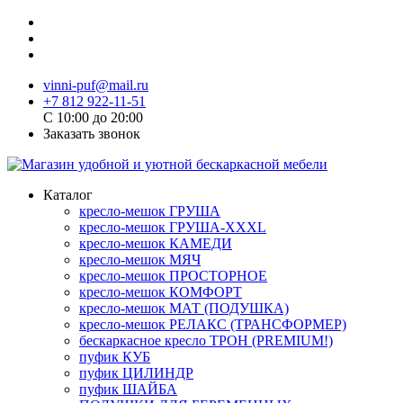
vinni-puf@mail.ru
+7 812 922-11-51
C 10:00 до 20:00
Заказать звонок
Каталог
кресло-мешок ГРУША
кресло-мешок ГРУША-XXXL
кресло-мешок КАМЕДИ
кресло-мешок МЯЧ
кресло-мешок ПРОСТОРНОЕ
кресло-мешок КОМФОРТ
кресло-мешок МАТ (ПОДУШКА)
кресло-мешок РЕЛАКС (ТРАНСФОРМЕР)
бескаркасное кресло ТРОН (PREMIUM!)
пуфик КУБ
пуфик ЦИЛИНДР
пуфик ШАЙБА