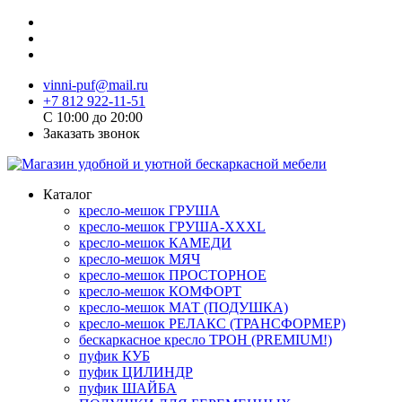
vinni-puf@mail.ru
+7 812 922-11-51
C 10:00 до 20:00
Заказать звонок
Каталог
кресло-мешок ГРУША
кресло-мешок ГРУША-XXXL
кресло-мешок КАМЕДИ
кресло-мешок МЯЧ
кресло-мешок ПРОСТОРНОЕ
кресло-мешок КОМФОРТ
кресло-мешок МАТ (ПОДУШКА)
кресло-мешок РЕЛАКС (ТРАНСФОРМЕР)
бескаркасное кресло ТРОН (PREMIUM!)
пуфик КУБ
пуфик ЦИЛИНДР
пуфик ШАЙБА