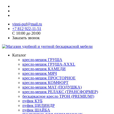
vinni-puf@mail.ru
+7 812 922-11-51
C 10:00 до 20:00
Заказать звонок
Каталог
кресло-мешок ГРУША
кресло-мешок ГРУША-XXXL
кресло-мешок КАМЕДИ
кресло-мешок МЯЧ
кресло-мешок ПРОСТОРНОЕ
кресло-мешок КОМФОРТ
кресло-мешок МАТ (ПОДУШКА)
кресло-мешок РЕЛАКС (ТРАНСФОРМЕР)
бескаркасное кресло ТРОН (PREMIUM!)
пуфик КУБ
пуфик ЦИЛИНДР
пуфик ШАЙБА