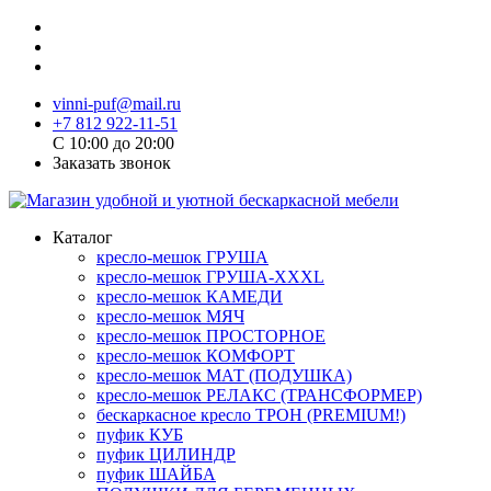
vinni-puf@mail.ru
+7 812 922-11-51
C 10:00 до 20:00
Заказать звонок
Каталог
кресло-мешок ГРУША
кресло-мешок ГРУША-XXXL
кресло-мешок КАМЕДИ
кресло-мешок МЯЧ
кресло-мешок ПРОСТОРНОЕ
кресло-мешок КОМФОРТ
кресло-мешок МАТ (ПОДУШКА)
кресло-мешок РЕЛАКС (ТРАНСФОРМЕР)
бескаркасное кресло ТРОН (PREMIUM!)
пуфик КУБ
пуфик ЦИЛИНДР
пуфик ШАЙБА