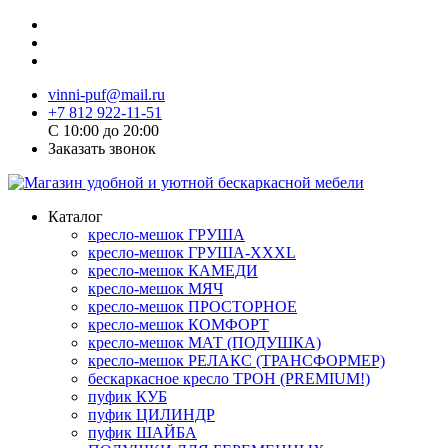
vinni-puf@mail.ru
+7 812 922-11-51
C 10:00 до 20:00
Заказать звонок
Каталог
кресло-мешок ГРУША
кресло-мешок ГРУША-XXXL
кресло-мешок КАМЕДИ
кресло-мешок МЯЧ
кресло-мешок ПРОСТОРНОЕ
кресло-мешок КОМФОРТ
кресло-мешок МАТ (ПОДУШКА)
кресло-мешок РЕЛАКС (ТРАНСФОРМЕР)
бескаркасное кресло ТРОН (PREMIUM!)
пуфик КУБ
пуфик ЦИЛИНДР
пуфик ШАЙБА