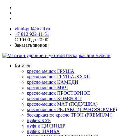
vinni-puf@mail.ru
+7 812 922-11-51
C 10:00 до 20:00
Заказать звонок
Каталог
кресло-мешок ГРУША
кресло-мешок ГРУША-XXXL
кресло-мешок КАМЕДИ
кресло-мешок МЯЧ
кресло-мешок ПРОСТОРНОЕ
кресло-мешок КОМФОРТ
кресло-мешок МАТ (ПОДУШКА)
кресло-мешок РЕЛАКС (ТРАНСФОРМЕР)
бескаркасное кресло ТРОН (PREMIUM!)
пуфик КУБ
пуфик ЦИЛИНДР
пуфик ШАЙБА