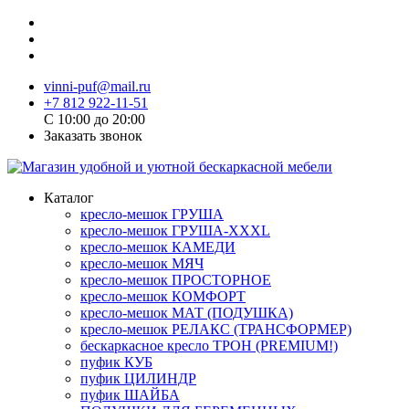
vinni-puf@mail.ru
+7 812 922-11-51
C 10:00 до 20:00
Заказать звонок
Каталог
кресло-мешок ГРУША
кресло-мешок ГРУША-XXXL
кресло-мешок КАМЕДИ
кресло-мешок МЯЧ
кресло-мешок ПРОСТОРНОЕ
кресло-мешок КОМФОРТ
кресло-мешок МАТ (ПОДУШКА)
кресло-мешок РЕЛАКС (ТРАНСФОРМЕР)
бескаркасное кресло ТРОН (PREMIUM!)
пуфик КУБ
пуфик ЦИЛИНДР
пуфик ШАЙБА