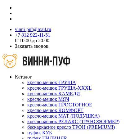
vinni-puf@mail.ru
+7 812 922-11-51
C 10:00 до 20:00
Заказать звонок
Каталог
кресло-мешок ГРУША
кресло-мешок ГРУША-XXXL
кресло-мешок КАМЕДИ
кресло-мешок МЯЧ
кресло-мешок ПРОСТОРНОЕ
кресло-мешок КОМФОРТ
кресло-мешок МАТ (ПОДУШКА)
кресло-мешок РЕЛАКС (ТРАНСФОРМЕР)
бескаркасное кресло ТРОН (PREMIUM!)
пуфик КУБ
пуфик ЦИЛИНДР