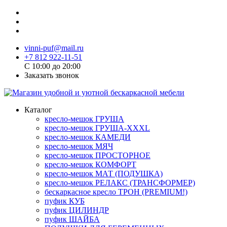
vinni-puf@mail.ru
+7 812 922-11-51
C 10:00 до 20:00
Заказать звонок
Каталог
кресло-мешок ГРУША
кресло-мешок ГРУША-XXXL
кресло-мешок КАМЕДИ
кресло-мешок МЯЧ
кресло-мешок ПРОСТОРНОЕ
кресло-мешок КОМФОРТ
кресло-мешок МАТ (ПОДУШКА)
кресло-мешок РЕЛАКС (ТРАНСФОРМЕР)
бескаркасное кресло ТРОН (PREMIUM!)
пуфик КУБ
пуфик ЦИЛИНДР
пуфик ШАЙБА