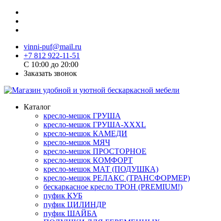
vinni-puf@mail.ru
+7 812 922-11-51
C 10:00 до 20:00
Заказать звонок
Каталог
кресло-мешок ГРУША
кресло-мешок ГРУША-XXXL
кресло-мешок КАМЕДИ
кресло-мешок МЯЧ
кресло-мешок ПРОСТОРНОЕ
кресло-мешок КОМФОРТ
кресло-мешок МАТ (ПОДУШКА)
кресло-мешок РЕЛАКС (ТРАНСФОРМЕР)
бескаркасное кресло ТРОН (PREMIUM!)
пуфик КУБ
пуфик ЦИЛИНДР
пуфик ШАЙБА