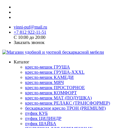
vinni-puf@mail.ru
+7 812 922-11-51
C 10:00 до 20:00
Заказать звонок
Каталог
кресло-мешок ГРУША
кресло-мешок ГРУША-XXXL
кресло-мешок КАМЕДИ
кресло-мешок МЯЧ
кресло-мешок ПРОСТОРНОЕ
кресло-мешок КОМФОРТ
кресло-мешок МАТ (ПОДУШКА)
кресло-мешок РЕЛАКС (ТРАНСФОРМЕР)
бескаркасное кресло ТРОН (PREMIUM!)
пуфик КУБ
пуфик ЦИЛИНДР
пуфик ШАЙБА