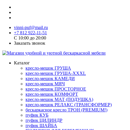
vinni-puf@mail.ru
+7 812 922-11-51
C 10:00 до 20:00
Заказать звонок
Каталог
кресло-мешок ГРУША
кресло-мешок ГРУША-XXXL
кресло-мешок КАМЕДИ
кресло-мешок МЯЧ
кресло-мешок ПРОСТОРНОЕ
кресло-мешок КОМФОРТ
кресло-мешок МАТ (ПОДУШКА)
кресло-мешок РЕЛАКС (ТРАНСФОРМЕР)
бескаркасное кресло ТРОН (PREMIUM!)
пуфик КУБ
пуфик ЦИЛИНДР
пуфик ШАЙБА