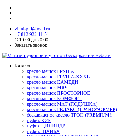
vinni-puf@mail.ru
+7 812 922-11-51
C 10:00 до 20:00
Заказать звонок
Каталог
кресло-мешок ГРУША
кресло-мешок ГРУША-XXXL
кресло-мешок КАМЕДИ
кресло-мешок МЯЧ
кресло-мешок ПРОСТОРНОЕ
кресло-мешок КОМФОРТ
кресло-мешок МАТ (ПОДУШКА)
кресло-мешок РЕЛАКС (ТРАНСФОРМЕР)
бескаркасное кресло ТРОН (PREMIUM!)
пуфик КУБ
пуфик ЦИЛИНДР
пуфик ШАЙБА