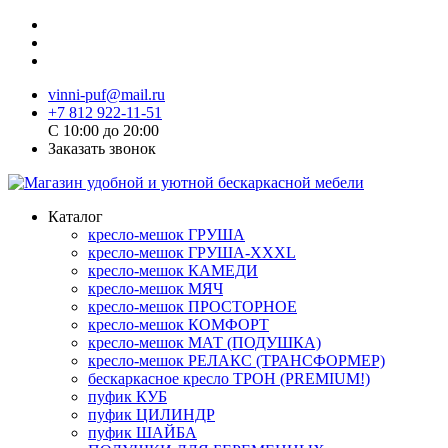
vinni-puf@mail.ru
+7 812 922-11-51
C 10:00 до 20:00
Заказать звонок
Каталог
кресло-мешок ГРУША
кресло-мешок ГРУША-XXXL
кресло-мешок КАМЕДИ
кресло-мешок МЯЧ
кресло-мешок ПРОСТОРНОЕ
кресло-мешок КОМФОРТ
кресло-мешок МАТ (ПОДУШКА)
кресло-мешок РЕЛАКС (ТРАНСФОРМЕР)
бескаркасное кресло ТРОН (PREMIUM!)
пуфик КУБ
пуфик ЦИЛИНДР
пуфик ШАЙБА