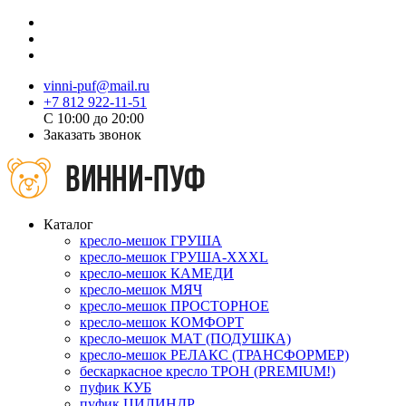
vinni-puf@mail.ru
+7 812 922-11-51
C 10:00 до 20:00
Заказать звонок
Каталог
кресло-мешок ГРУША
кресло-мешок ГРУША-XXXL
кресло-мешок КАМЕДИ
кресло-мешок МЯЧ
кресло-мешок ПРОСТОРНОЕ
кресло-мешок КОМФОРТ
кресло-мешок МАТ (ПОДУШКА)
кресло-мешок РЕЛАКС (ТРАНСФОРМЕР)
бескаркасное кресло ТРОН (PREMIUM!)
пуфик КУБ
пуфик ЦИЛИНДР