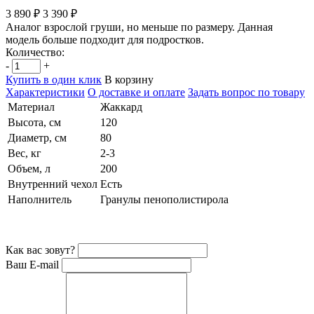
3 890 ₽
3 390 ₽
Аналог взрослой груши, но меньше по размеру. Данная
модель больше подходит для подростков.
Количество:
-
+
Купить в один клик
В корзину
Характеристики
О доставке и оплате
Задать вопрос по товару
Материал
Жаккард
Высота, см
120
Диаметр, см
80
Вес, кг
2-3
Объем, л
200
Внутренний чехол
Есть
Наполнитель
Гранулы пенополистирола
Как вас зовут?
Ваш E-mail