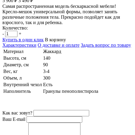
5 900 ₽
3 490 ₽
Самая распространенная модель бескаркасной мебели!
Кресло-мешок универсальной формы, позволяет занять
различные положения тела. Прекрасно подойдет как для
взрослого, так и для ребенка.
Количество:
-
+
Купить в один клик
В корзину
Характеристики
О доставке и оплате
Задать вопрос по товару
Материал
Жаккард
Высота, см
140
Диаметр, см
90
Вес, кг
3-4
Объем, л
300
Внутренний чехол
Есть
Наполнитель
Гранулы пенополистирола
Как вас зовут?
Ваш E-mail