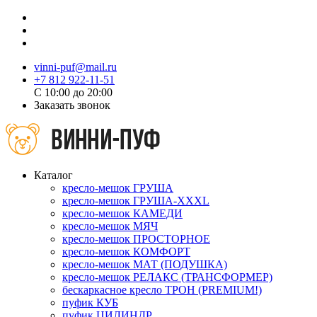
vinni-puf@mail.ru
+7 812 922-11-51
C 10:00 до 20:00
Заказать звонок
Каталог
кресло-мешок ГРУША
кресло-мешок ГРУША-XXXL
кресло-мешок КАМЕДИ
кресло-мешок МЯЧ
кресло-мешок ПРОСТОРНОЕ
кресло-мешок КОМФОРТ
кресло-мешок МАТ (ПОДУШКА)
кресло-мешок РЕЛАКС (ТРАНСФОРМЕР)
бескаркасное кресло ТРОН (PREMIUM!)
пуфик КУБ
пуфик ЦИЛИНДР