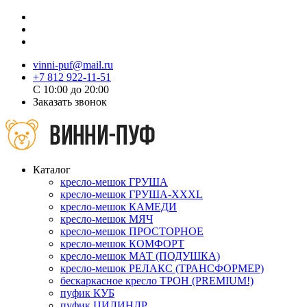
vinni-puf@mail.ru
+7 812 922-11-51
C 10:00 до 20:00
Заказать звонок
Каталог
кресло-мешок ГРУША
кресло-мешок ГРУША-XXXL
кресло-мешок КАМЕДИ
кресло-мешок МЯЧ
кресло-мешок ПРОСТОРНОЕ
кресло-мешок КОМФОРТ
кресло-мешок МАТ (ПОДУШКА)
кресло-мешок РЕЛАКС (ТРАНСФОРМЕР)
бескаркасное кресло ТРОН (PREMIUM!)
пуфик КУБ
пуфик ЦИЛИНДР