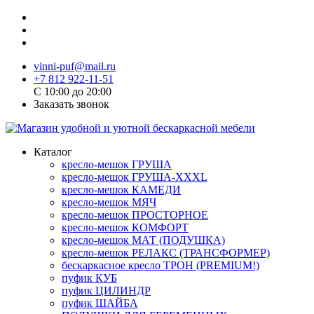
vinni-puf@mail.ru
+7 812 922-11-51
C 10:00 до 20:00
Заказать звонок
Каталог
кресло-мешок ГРУША
кресло-мешок ГРУША-XXXL
кресло-мешок КАМЕДИ
кресло-мешок МЯЧ
кресло-мешок ПРОСТОРНОЕ
кресло-мешок КОМФОРТ
кресло-мешок МАТ (ПОДУШКА)
кресло-мешок РЕЛАКС (ТРАНСФОРМЕР)
бескаркасное кресло ТРОН (PREMIUM!)
пуфик КУБ
пуфик ЦИЛИНДР
пуфик ШАЙБА