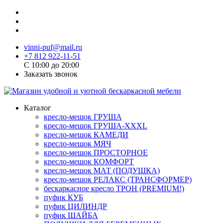
vinni-puf@mail.ru
+7 812 922-11-51
C 10:00 до 20:00
Заказать звонок
Каталог
кресло-мешок ГРУША
кресло-мешок ГРУША-XXXL
кресло-мешок КАМЕДИ
кресло-мешок МЯЧ
кресло-мешок ПРОСТОРНОЕ
кресло-мешок КОМФОРТ
кресло-мешок МАТ (ПОДУШКА)
кресло-мешок РЕЛАКС (ТРАНСФОРМЕР)
бескаркасное кресло ТРОН (PREMIUM!)
пуфик КУБ
пуфик ЦИЛИНДР
пуфик ШАЙБА