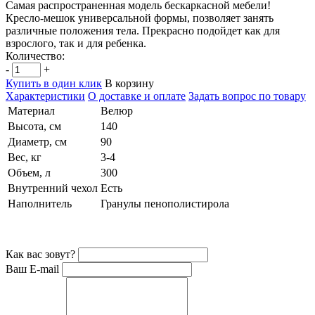
Самая распространенная модель бескаркасной мебели!
Кресло-мешок универсальной формы, позволяет занять
различные положения тела. Прекрасно подойдет как для
взрослого, так и для ребенка.
Количество:
-
+
Купить в один клик
В корзину
Характеристики
О доставке и оплате
Задать вопрос по товару
Материал
Велюр
Высота, см
140
Диаметр, см
90
Вес, кг
3-4
Объем, л
300
Внутренний чехол
Есть
Наполнитель
Гранулы пенополистирола
Как вас зовут?
Ваш E-mail