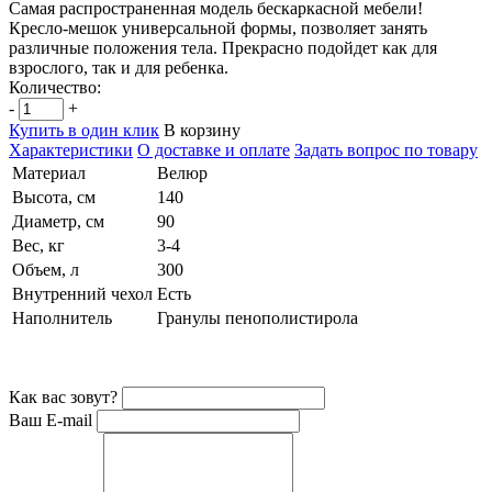
Самая распространенная модель бескаркасной мебели!
Кресло-мешок универсальной формы, позволяет занять
различные положения тела. Прекрасно подойдет как для
взрослого, так и для ребенка.
Количество:
-
+
Купить в один клик
В корзину
Характеристики
О доставке и оплате
Задать вопрос по товару
Материал
Велюр
Высота, см
140
Диаметр, см
90
Вес, кг
3-4
Объем, л
300
Внутренний чехол
Есть
Наполнитель
Гранулы пенополистирола
Как вас зовут?
Ваш E-mail