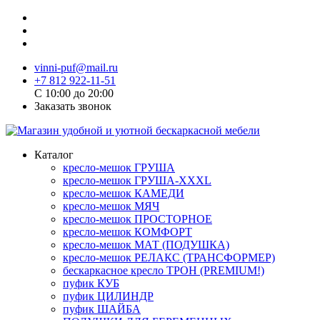
vinni-puf@mail.ru
+7 812 922-11-51
C 10:00 до 20:00
Заказать звонок
Каталог
кресло-мешок ГРУША
кресло-мешок ГРУША-XXXL
кресло-мешок КАМЕДИ
кресло-мешок МЯЧ
кресло-мешок ПРОСТОРНОЕ
кресло-мешок КОМФОРТ
кресло-мешок МАТ (ПОДУШКА)
кресло-мешок РЕЛАКС (ТРАНСФОРМЕР)
бескаркасное кресло ТРОН (PREMIUM!)
пуфик КУБ
пуфик ЦИЛИНДР
пуфик ШАЙБА