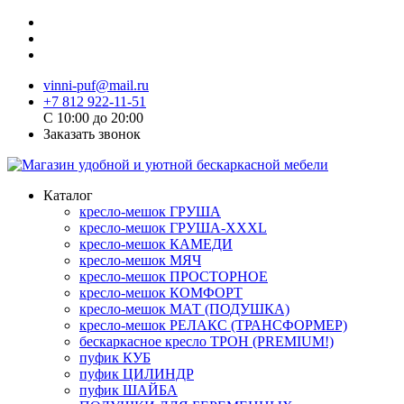
vinni-puf@mail.ru
+7 812 922-11-51
C 10:00 до 20:00
Заказать звонок
Каталог
кресло-мешок ГРУША
кресло-мешок ГРУША-XXXL
кресло-мешок КАМЕДИ
кресло-мешок МЯЧ
кресло-мешок ПРОСТОРНОЕ
кресло-мешок КОМФОРТ
кресло-мешок МАТ (ПОДУШКА)
кресло-мешок РЕЛАКС (ТРАНСФОРМЕР)
бескаркасное кресло ТРОН (PREMIUM!)
пуфик КУБ
пуфик ЦИЛИНДР
пуфик ШАЙБА