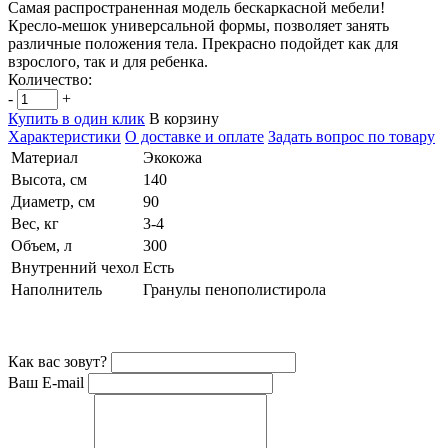
Самая распространенная модель бескаркасной мебели!
Кресло-мешок универсальной формы, позволяет занять
различные положения тела. Прекрасно подойдет как для
взрослого, так и для ребенка.
Количество:
-
+
Купить в один клик
В корзину
Характеристики
О доставке и оплате
Задать вопрос по товару
Материал
Экокожа
Высота, см
140
Диаметр, см
90
Вес, кг
3-4
Объем, л
300
Внутренний чехол
Есть
Наполнитель
Гранулы пенополистирола
Как вас зовут?
Ваш E-mail