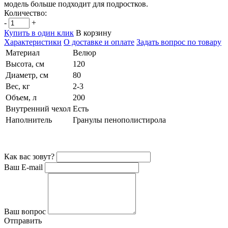
модель больше подходит для подростков.
Количество:
-
+
Купить в один клик
В корзину
Характеристики
О доставке и оплате
Задать вопрос по товару
Материал
Велюр
Высота, см
120
Диаметр, см
80
Вес, кг
2-3
Объем, л
200
Внутренний чехол
Есть
Наполнитель
Гранулы пенополистирола
Как вас зовут?
Ваш E-mail
Ваш вопрос
Отправить