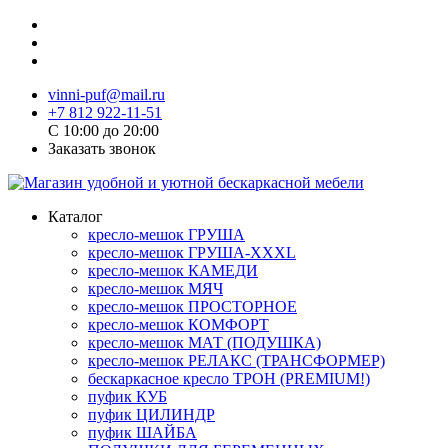
vinni-puf@mail.ru
+7 812 922-11-51
C 10:00 до 20:00
Заказать звонок
Каталог
кресло-мешок ГРУША
кресло-мешок ГРУША-XXXL
кресло-мешок КАМЕДИ
кресло-мешок МЯЧ
кресло-мешок ПРОСТОРНОЕ
кресло-мешок КОМФОРТ
кресло-мешок МАТ (ПОДУШКА)
кресло-мешок РЕЛАКС (ТРАНСФОРМЕР)
бескаркасное кресло ТРОН (PREMIUM!)
пуфик КУБ
пуфик ЦИЛИНДР
пуфик ШАЙБА