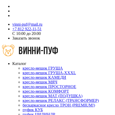
vinni-puf@mail.ru
+7 812 922-11-51
C 10:00 до 20:00
Заказать звонок
Каталог
кресло-мешок ГРУША
кресло-мешок ГРУША-XXXL
кресло-мешок КАМЕДИ
кресло-мешок МЯЧ
кресло-мешок ПРОСТОРНОЕ
кресло-мешок КОМФОРТ
кресло-мешок МАТ (ПОДУШКА)
кресло-мешок РЕЛАКС (ТРАНСФОРМЕР)
бескаркасное кресло ТРОН (PREMIUM!)
пуфик КУБ
пуфик ЦИЛИНДР