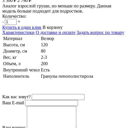
3 500 ₽
2 790 ₽
Аналог взрослой груши, но меньше по размеру. Данная
модель больше подходит для подростков.
Количество:
-
+
Купить в один клик
В корзину
Характеристики
О доставке и оплате
Задать вопрос по товару
Материал
Велюр
Высота, см
120
Диаметр, см
80
Вес, кг
2-3
Объем, л
200
Внутренний чехол
Есть
Наполнитель
Гранулы пенополистирола
Как вас зовут?
Ваш E-mail
Ваш вопрос