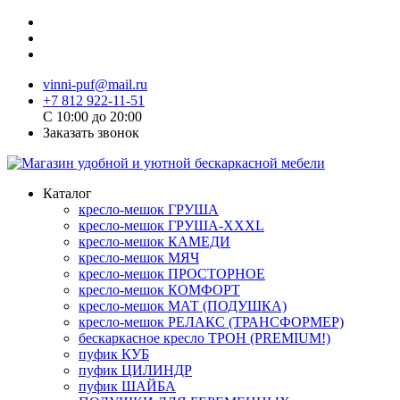
vinni-puf@mail.ru
+7 812 922-11-51
C 10:00 до 20:00
Заказать звонок
Каталог
кресло-мешок ГРУША
кресло-мешок ГРУША-XXXL
кресло-мешок КАМЕДИ
кресло-мешок МЯЧ
кресло-мешок ПРОСТОРНОЕ
кресло-мешок КОМФОРТ
кресло-мешок МАТ (ПОДУШКА)
кресло-мешок РЕЛАКС (ТРАНСФОРМЕР)
бескаркасное кресло ТРОН (PREMIUM!)
пуфик КУБ
пуфик ЦИЛИНДР
пуфик ШАЙБА