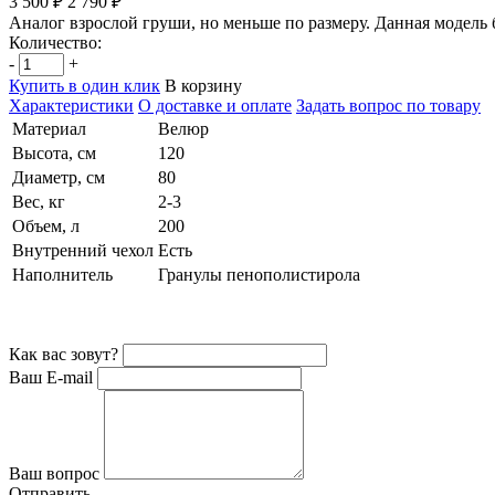
3 500 ₽
2 790 ₽
Аналог взрослой груши, но меньше по размеру. Данная модель 
Количество:
-
+
Купить в один клик
В корзину
Характеристики
О доставке и оплате
Задать вопрос по товару
Материал
Велюр
Высота, см
120
Диаметр, см
80
Вес, кг
2-3
Объем, л
200
Внутренний чехол
Есть
Наполнитель
Гранулы пенополистирола
Как вас зовут?
Ваш E-mail
Ваш вопрос
Отправить