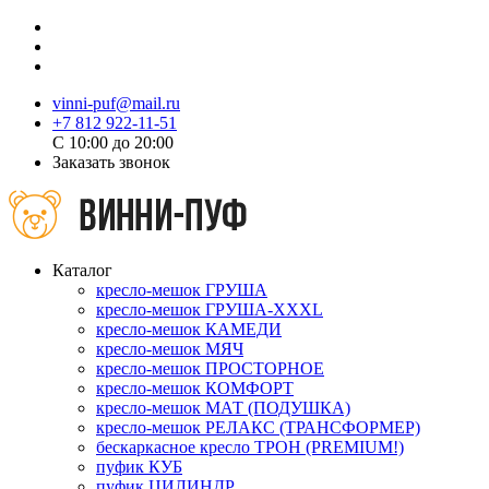
vinni-puf@mail.ru
+7 812 922-11-51
C 10:00 до 20:00
Заказать звонок
Каталог
кресло-мешок ГРУША
кресло-мешок ГРУША-XXXL
кресло-мешок КАМЕДИ
кресло-мешок МЯЧ
кресло-мешок ПРОСТОРНОЕ
кресло-мешок КОМФОРТ
кресло-мешок МАТ (ПОДУШКА)
кресло-мешок РЕЛАКС (ТРАНСФОРМЕР)
бескаркасное кресло ТРОН (PREMIUM!)
пуфик КУБ
пуфик ЦИЛИНДР