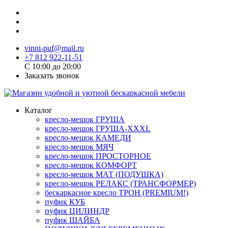
vinni-puf@mail.ru
+7 812 922-11-51
C 10:00 до 20:00
Заказать звонок
Каталог
кресло-мешок ГРУША
кресло-мешок ГРУША-XXXL
кресло-мешок КАМЕДИ
кресло-мешок МЯЧ
кресло-мешок ПРОСТОРНОЕ
кресло-мешок КОМФОРТ
кресло-мешок МАТ (ПОДУШКА)
кресло-мешок РЕЛАКС (ТРАНСФОРМЕР)
бескаркасное кресло ТРОН (PREMIUM!)
пуфик КУБ
пуфик ЦИЛИНДР
пуфик ШАЙБА