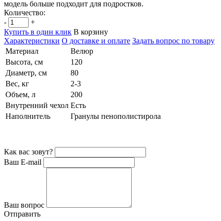
модель больше подходит для подростков.
Количество:
-
+
Купить в один клик
В корзину
Характеристики
О доставке и оплате
Задать вопрос по товару
Материал
Велюр
Высота, см
120
Диаметр, см
80
Вес, кг
2-3
Объем, л
200
Внутренний чехол
Есть
Наполнитель
Гранулы пенополистирола
Как вас зовут?
Ваш E-mail
Ваш вопрос
Отправить