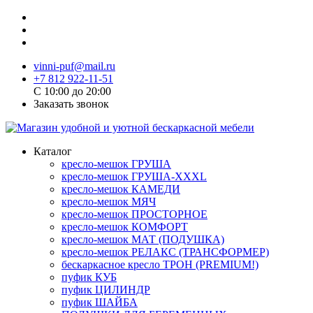
vinni-puf@mail.ru
+7 812 922-11-51
C 10:00 до 20:00
Заказать звонок
Каталог
кресло-мешок ГРУША
кресло-мешок ГРУША-XXXL
кресло-мешок КАМЕДИ
кресло-мешок МЯЧ
кресло-мешок ПРОСТОРНОЕ
кресло-мешок КОМФОРТ
кресло-мешок МАТ (ПОДУШКА)
кресло-мешок РЕЛАКС (ТРАНСФОРМЕР)
бескаркасное кресло ТРОН (PREMIUM!)
пуфик КУБ
пуфик ЦИЛИНДР
пуфик ШАЙБА