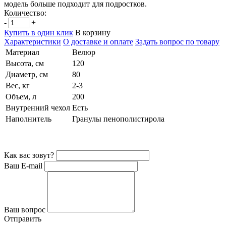
модель больше подходит для подростков.
Количество:
-
+
Купить в один клик
В корзину
Характеристики
О доставке и оплате
Задать вопрос по товару
Материал
Велюр
Высота, см
120
Диаметр, см
80
Вес, кг
2-3
Объем, л
200
Внутренний чехол
Есть
Наполнитель
Гранулы пенополистирола
Как вас зовут?
Ваш E-mail
Ваш вопрос
Отправить