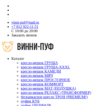
vinni-puf@mail.ru
+7 812 922-11-51
C 10:00 до 20:00
Заказать звонок
Каталог
кресло-мешок ГРУША
кресло-мешок ГРУША-XXXL
кресло-мешок КАМЕДИ
кресло-мешок МЯЧ
кресло-мешок ПРОСТОРНОЕ
кресло-мешок КОМФОРТ
кресло-мешок МАТ (ПОДУШКА)
кресло-мешок РЕЛАКС (ТРАНСФОРМЕР)
бескаркасное кресло ТРОН (PREMIUM!)
пуфик КУБ
пуфик ЦИЛИНДР