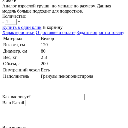
3 690 ₽
Аналог взрослой груши, но меньше по размеру. Данная
модель больше подходит для подростков.
Количество:
-
+
Купить в один клик
В корзину
Характеристики
О доставке и оплате
Задать вопрос по товару
Материал
Велюр
Высота, см
120
Диаметр, см
80
Вес, кг
2-3
Объем, л
200
Внутренний чехол
Есть
Наполнитель
Гранулы пенополистирола
Как вас зовут?
Ваш E-mail
Ваш вопрос