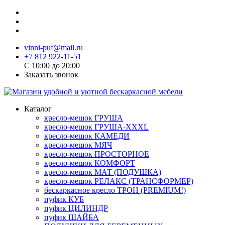
vinni-puf@mail.ru
+7 812 922-11-51
C 10:00 до 20:00
Заказать звонок
Каталог
кресло-мешок ГРУША
кресло-мешок ГРУША-XXXL
кресло-мешок КАМЕДИ
кресло-мешок МЯЧ
кресло-мешок ПРОСТОРНОЕ
кресло-мешок КОМФОРТ
кресло-мешок МАТ (ПОДУШКА)
кресло-мешок РЕЛАКС (ТРАНСФОРМЕР)
бескаркасное кресло ТРОН (PREMIUM!)
пуфик КУБ
пуфик ЦИЛИНДР
пуфик ШАЙБА