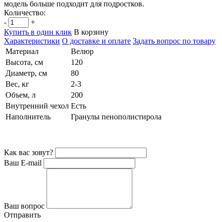
модель больше подходит для подростков.
Количество:
-
+
Купить в один клик
В корзину
Характеристики
О доставке и оплате
Задать вопрос по товару
Материал
Велюр
Высота, см
120
Диаметр, см
80
Вес, кг
2-3
Объем, л
200
Внутренний чехол
Есть
Наполнитель
Гранулы пенополистирола
Как вас зовут?
Ваш E-mail
Ваш вопрос
Отправить