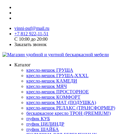
vinni-puf@mail.ru
+7 812 922-11-51
C 10:00 до 20:00
Заказать звонок
Каталог
кресло-мешок ГРУША
кресло-мешок ГРУША-XXXL
кресло-мешок КАМЕДИ
кресло-мешок МЯЧ
кресло-мешок ПРОСТОРНОЕ
кресло-мешок КОМФОРТ
кресло-мешок МАТ (ПОДУШКА)
кресло-мешок РЕЛАКС (ТРАНСФОРМЕР)
бескаркасное кресло ТРОН (PREMIUM!)
пуфик КУБ
пуфик ЦИЛИНДР
пуфик ШАЙБА