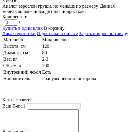
3 690 ₽
Аналог взрослой груши, но меньше по размеру. Данная
модель больше подходит для подростков.
Количество:
-
+
Купить в один клик
В корзину
Характеристики
О доставке и оплате
Задать вопрос по товару
Материал
Микровелюр
Высота, см
120
Диаметр, см
80
Вес, кг
2-3
Объем, л
200
Внутренний чехол
Есть
Наполнитель
Гранулы пенополистирола
Как вас зовут?
Ваш E-mail
Ваш вопрос