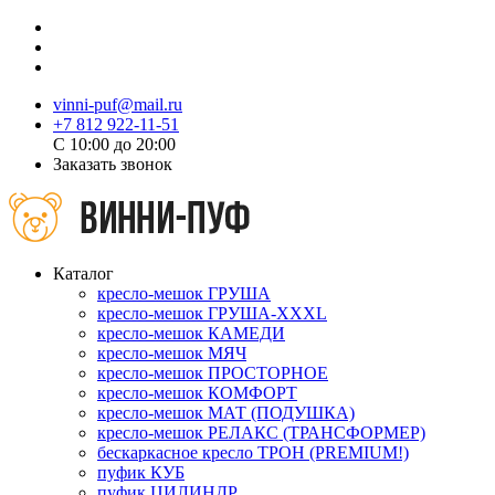
vinni-puf@mail.ru
+7 812 922-11-51
C 10:00 до 20:00
Заказать звонок
Каталог
кресло-мешок ГРУША
кресло-мешок ГРУША-XXXL
кресло-мешок КАМЕДИ
кресло-мешок МЯЧ
кресло-мешок ПРОСТОРНОЕ
кресло-мешок КОМФОРТ
кресло-мешок МАТ (ПОДУШКА)
кресло-мешок РЕЛАКС (ТРАНСФОРМЕР)
бескаркасное кресло ТРОН (PREMIUM!)
пуфик КУБ
пуфик ЦИЛИНДР