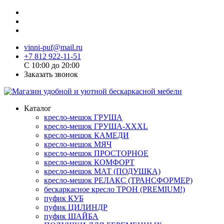
vinni-puf@mail.ru
+7 812 922-11-51
C 10:00 до 20:00
Заказать звонок
Каталог
кресло-мешок ГРУША
кресло-мешок ГРУША-XXXL
кресло-мешок КАМЕДИ
кресло-мешок МЯЧ
кресло-мешок ПРОСТОРНОЕ
кресло-мешок КОМФОРТ
кресло-мешок МАТ (ПОДУШКА)
кресло-мешок РЕЛАКС (ТРАНСФОРМЕР)
бескаркасное кресло ТРОН (PREMIUM!)
пуфик КУБ
пуфик ЦИЛИНДР
пуфик ШАЙБА