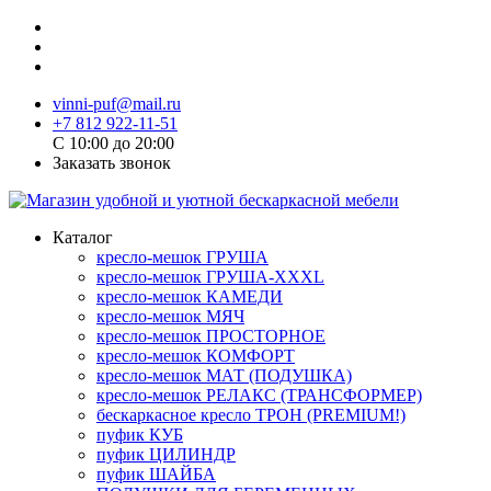
vinni-puf@mail.ru
+7 812 922-11-51
C 10:00 до 20:00
Заказать звонок
Каталог
кресло-мешок ГРУША
кресло-мешок ГРУША-XXXL
кресло-мешок КАМЕДИ
кресло-мешок МЯЧ
кресло-мешок ПРОСТОРНОЕ
кресло-мешок КОМФОРТ
кресло-мешок МАТ (ПОДУШКА)
кресло-мешок РЕЛАКС (ТРАНСФОРМЕР)
бескаркасное кресло ТРОН (PREMIUM!)
пуфик КУБ
пуфик ЦИЛИНДР
пуфик ШАЙБА