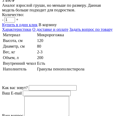
3 490 ₽
Аналог взрослой груши, но меньше по размеру. Данная
модель больше подходит для подростков.
Количество:
-
+
Купить в один клик
В корзину
Характеристики
О доставке и оплате
Задать вопрос по товару
Материал
Микророгожка
Высота, см
120
Диаметр, см
80
Вес, кг
2-3
Объем, л
200
Внутренний чехол
Есть
Наполнитель
Гранулы пенополистирола
Как вас зовут?
Ваш E-mail
Ваш вопрос