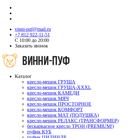
vinni-puf@mail.ru
+7 812 922-11-51
C 10:00 до 20:00
Заказать звонок
Каталог
кресло-мешок ГРУША
кресло-мешок ГРУША-XXXL
кресло-мешок КАМЕДИ
кресло-мешок МЯЧ
кресло-мешок ПРОСТОРНОЕ
кресло-мешок КОМФОРТ
кресло-мешок МАТ (ПОДУШКА)
кресло-мешок РЕЛАКС (ТРАНСФОРМЕР)
бескаркасное кресло ТРОН (PREMIUM!)
пуфик КУБ
пуфик ЦИЛИНДР