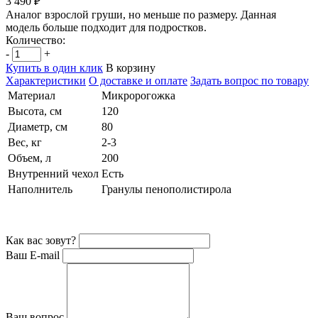
3 490 ₽
Аналог взрослой груши, но меньше по размеру. Данная
модель больше подходит для подростков.
Количество:
-
+
Купить в один клик
В корзину
Характеристики
О доставке и оплате
Задать вопрос по товару
Материал
Микророгожка
Высота, см
120
Диаметр, см
80
Вес, кг
2-3
Объем, л
200
Внутренний чехол
Есть
Наполнитель
Гранулы пенополистирола
Как вас зовут?
Ваш E-mail
Ваш вопрос