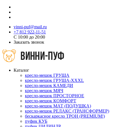
vinni-puf@mail.ru
+7 812 922-11-51
C 10:00 до 20:00
Заказать звонок
Каталог
кресло-мешок ГРУША
кресло-мешок ГРУША-XXXL
кресло-мешок КАМЕДИ
кресло-мешок МЯЧ
кресло-мешок ПРОСТОРНОЕ
кресло-мешок КОМФОРТ
кресло-мешок МАТ (ПОДУШКА)
кресло-мешок РЕЛАКС (ТРАНСФОРМЕР)
бескаркасное кресло ТРОН (PREMIUM!)
пуфик КУБ
пуфик ЦИЛИНДР