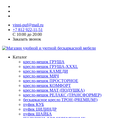
vinni-puf@mail.ru
+7 812 922-11-51
C 10:00 до 20:00
Заказать звонок
Каталог
кресло-мешок ГРУША
кресло-мешок ГРУША-XXXL
кресло-мешок КАМЕДИ
кресло-мешок МЯЧ
кресло-мешок ПРОСТОРНОЕ
кресло-мешок КОМФОРТ
кресло-мешок МАТ (ПОДУШКА)
кресло-мешок РЕЛАКС (ТРАНСФОРМЕР)
бескаркасное кресло ТРОН (PREMIUM!)
пуфик КУБ
пуфик ЦИЛИНДР
пуфик ШАЙБА