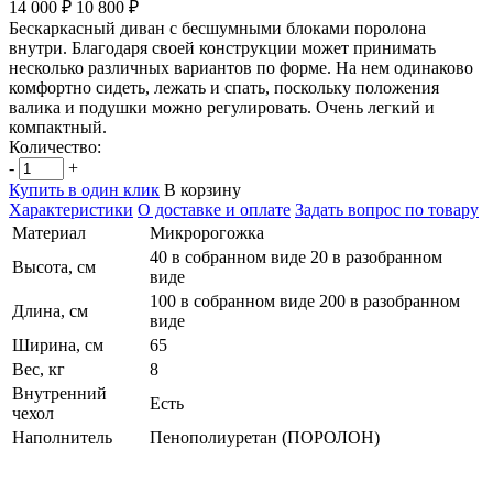
14 000 ₽
10 800 ₽
Бескаркасный диван с бесшумными блоками поролона
внутри. Благодаря своей конструкции может принимать
несколько различных вариантов по форме. На нем одинаково
комфортно сидеть, лежать и спать, поскольку положения
валика и подушки можно регулировать. Очень легкий и
компактный.
Количество:
-
+
Купить в один клик
В корзину
Характеристики
О доставке и оплате
Задать вопрос по товару
Материал
Микророгожка
40 в собранном виде 20 в разобранном
Высота, см
виде
100 в собранном виде 200 в разобранном
Длина, см
виде
Ширина, см
65
Вес, кг
8
Внутренний
Есть
чехол
Наполнитель
Пенополиуретан (ПОРОЛОН)