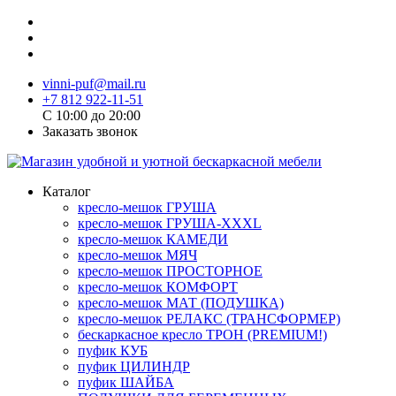
vinni-puf@mail.ru
+7 812 922-11-51
C 10:00 до 20:00
Заказать звонок
Каталог
кресло-мешок ГРУША
кресло-мешок ГРУША-XXXL
кресло-мешок КАМЕДИ
кресло-мешок МЯЧ
кресло-мешок ПРОСТОРНОЕ
кресло-мешок КОМФОРТ
кресло-мешок МАТ (ПОДУШКА)
кресло-мешок РЕЛАКС (ТРАНСФОРМЕР)
бескаркасное кресло ТРОН (PREMIUM!)
пуфик КУБ
пуфик ЦИЛИНДР
пуфик ШАЙБА