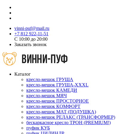
vinni-puf@mail.ru
+7 812 922-11-51
C 10:00 до 20:00
Заказать звонок
Каталог
кресло-мешок ГРУША
кресло-мешок ГРУША-XXXL
кресло-мешок КАМЕДИ
кресло-мешок МЯЧ
кресло-мешок ПРОСТОРНОЕ
кресло-мешок КОМФОРТ
кресло-мешок МАТ (ПОДУШКА)
кресло-мешок РЕЛАКС (ТРАНСФОРМЕР)
бескаркасное кресло ТРОН (PREMIUM!)
пуфик КУБ
пуфик ЦИЛИНДР