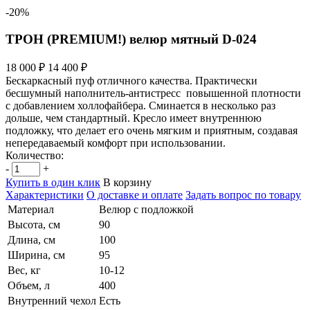
-20%
ТРОН (PREMIUM!) велюр мятный D-024
18 000 ₽
14 400 ₽
Бескаркасный пуф отличного качества. Практически
бесшумный наполнитель-антистресс повышенной плотности
с добавлением холлофайбера. Сминается в несколько раз
дольше, чем стандартный. Кресло имеет внутреннюю
подложку, что делает его очень мягким и приятным, создавая
непередаваемый комфорт при использовании.
Количество:
-
+
Купить в один клик
В корзину
Характеристики
О доставке и оплате
Задать вопрос по товару
Материал
Велюр с подложкой
Высота, см
90
Длина, см
100
Ширина, см
95
Вес, кг
10-12
Объем, л
400
Внутренний чехол
Есть