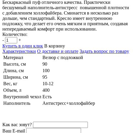
Бескаркасный пуф отличного качества. Практически
бесшумный наполнитель-антистресс повышенной плотности
с добавлением холлофайбера. Сминается в несколько раз
дольше, чем стандартный. Кресло имеет внутреннюю
подложку, что делает его очень мягким и приятным, создавая
непередаваемый комфорт при использовании.
Количество:
-
+
Купить в один клик
В корзину
Характеристики
О доставке и оплате
Задать вопрос по товару
Материал
Велюр с подложкой
Высота, см
90
Длина, см
100
Ширина, см
95
Вес, кг
10-12
Объем, л
400
Внутренний чехол
Есть
Наполнитель
Антистресс+холлофайбер
Как вас зовут?
Ваш E-mail