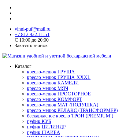
vinni-puf@mail.ru
+7 812 922-11-51
C 10:00 до 20:00
Заказать звонок
Каталог
кресло-мешок ГРУША
кресло-мешок ГРУША-XXXL
кресло-мешок КАМЕДИ
кресло-мешок МЯЧ
кресло-мешок ПРОСТОРНОЕ
кресло-мешок КОМФОРТ
кресло-мешок МАТ (ПОДУШКА)
кресло-мешок РЕЛАКС (ТРАНСФОРМЕР)
бескаркасное кресло ТРОН (PREMIUM!)
пуфик КУБ
пуфик ЦИЛИНДР
пуфик ШАЙБА