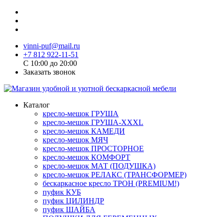
vinni-puf@mail.ru
+7 812 922-11-51
C 10:00 до 20:00
Заказать звонок
Каталог
кресло-мешок ГРУША
кресло-мешок ГРУША-XXXL
кресло-мешок КАМЕДИ
кресло-мешок МЯЧ
кресло-мешок ПРОСТОРНОЕ
кресло-мешок КОМФОРТ
кресло-мешок МАТ (ПОДУШКА)
кресло-мешок РЕЛАКС (ТРАНСФОРМЕР)
бескаркасное кресло ТРОН (PREMIUM!)
пуфик КУБ
пуфик ЦИЛИНДР
пуфик ШАЙБА